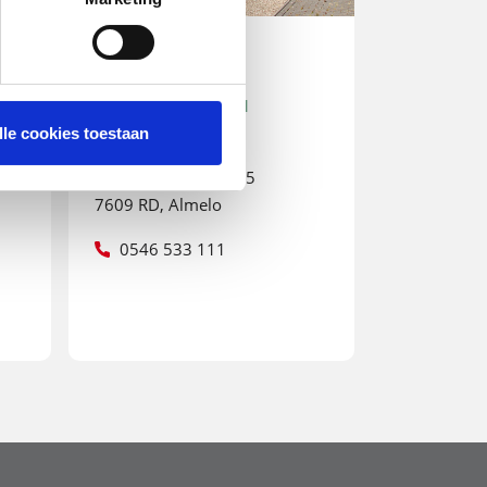
Almelo
PLAN UW ROUTE IN
GOOGLE MAPS
lle cookies toestaan
Twentepoort West 55
7609 RD, Almelo
0546 533 111