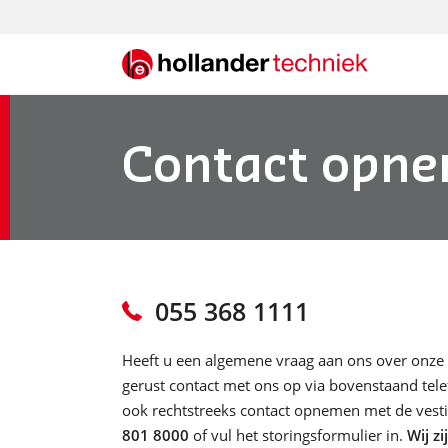
Skip
to
content
Contact opn
Thema’s
Markten
Expertises
Over ons
Digitalisering
Kantoren en Gebouwen
Gebouwbeheersysteem
Historie
Netcongestie
Onderwijs
Energiemanagement
Echt Hollander
GACS
Sport en Recreatie
Elektrotechniek
Duurzaamheid
Retail
Werktuigbouwkundige installaties
Werkwijze
055 368 1111
Industrieel Vastgoed
Beveiligingstechniek
Onze organisatie
Bodemenergie
Sociaal ondernemerschap
Heeft u een algemene vraag aan ons over onze
Middenspanning
gerust contact met ons op via bovenstaand tel
Retailtechniek
ook rechtstreeks contact opnemen met de vestig
801 8000
of vul het storingsformulier in.
Wij z
Duurzame installaties