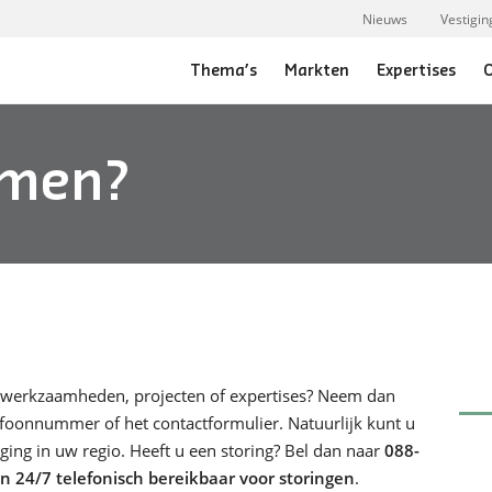
Nieuws
Vestigi
Thema’s
Markten
Expertises
O
emen?
Procesindustrie
Cleanrooms
onderWERKwijs
Maakindustrie
Industriële automatisering
Raad van de Toekomst
Foodindustrie
Smart Industry
Cijfers en Feiten
Waterzuivering
Robotisering
Certificaten en Partners
Afvalverwerking
Consultancy voor de industrie
Kwaliteit
Cybersecurity voor OT
Het Hollander Bos
 werkzaamheden, projecten of expertises? Neem dan
Industriële Digital Twins
efoonnummer of het contactformulier. Natuurlijk kunt u
Digitalisering industrie
ing in uw regio. Heeft u een storing? Bel dan naar
088-
ijn 24/7 telefonisch bereikbaar voor storingen
.
Service en Onderhoud