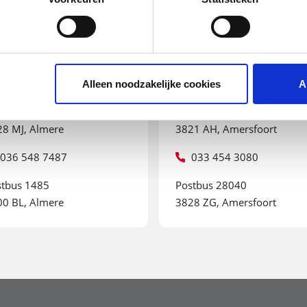
lmere
Amersfoort
AN UW ROUTE IN
PLAN UW ROUTE IN
OGLE MAPS
GOOGLE MAPS
Alleen noodzakelijke cookies
A
vard Munchweg 40
Beeldschermweg 1
28 MJ, Almere
3821 AH, Amersfoort
036 548 7487
033 454 3080
stbus 1485
Postbus 28040
00 BL, Almere
3828 ZG, Amersfoort