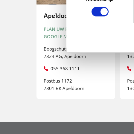
Apeldoorn
A
PLAN UW ROUTE IN
PL
GOOGLE MAPS
GO
Boogschutterstraat 30
Ed
7324 AG, Apeldoorn
13
055 368 1111
Postbus 1172
Po
7301 BK Apeldoorn
13