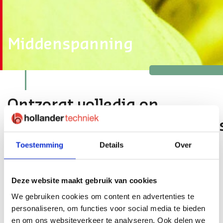
Middenspanning
Ontzorgt volledig op
middenspanningsinstallatie
Toestemming
Details
Over
Nu de verantwoordelijkheid van de elektrotechnische
installaties van industriële bedrijven bij bedrijven zelf is
komen te liggen, investeren zij in hun eigen
Deze website maakt gebruik van cookies
middenspanningsinstallatie. Hollander Techniek neemt
We gebruiken cookies om content en advertenties te
het gehele ontwerp, de installatie en
personaliseren, om functies voor social media te bieden
installatieverantwoordelijke proces uit handen.
en om ons websiteverkeer te analyseren. Ook delen we