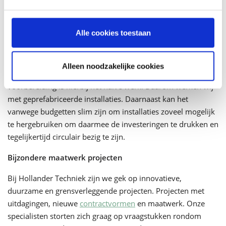
huurwoningen voor starters en alleenstaanden. Steeds vaker
wordt gekozen voor transformatie dan voor nieuwbouw.
Alle cookies toestaan
Hollander Techniek heeft de aflopen jaren meegewerkt aan
tientallen transformatieprojecten. Wij denken bij deze
projecten graag mee over de integratie van de aan te leggen
Alleen noodzakelijke cookies
of her te gebruiken technische voorzieningen. Een goede
voorbereiding is hierbij het halve werk. Daarom werken wij
met geprefabriceerde installaties. Daarnaast kan het
vanwege budgetten slim zijn om installaties zoveel mogelijk
te hergebruiken om daarmee de investeringen te drukken en
tegelijkertijd circulair bezig te zijn.
Bijzondere maatwerk projecten
Bij Hollander Techniek zijn we gek op innovatieve,
duurzame en grensverleggende projecten. Projecten met
uitdagingen, nieuwe
contractvormen
en maatwerk. Onze
specialisten storten zich graag op vraagstukken rondom