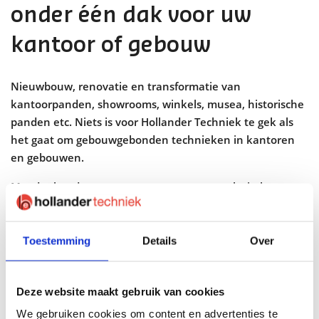
onder één dak voor uw
kantoor of gebouw
Nieuwbouw, renovatie en transformatie van
kantoorpanden, showrooms, winkels, musea, historische
panden etc. Niets is voor Hollander Techniek te gek als
het gaat om gebouwgebonden technieken in kantoren
en gebouwen.
Meedenkende partner van ontwerp tot technische
beheer
Hollander Techniek heeft alle expertises in huis om een
Toestemming
Details
Over
project van begin tot eind integraal te realiseren. We zijn
graag de meedenkende partner vanaf de ontwerpfase tot
aan het technisch beheer. Onze adviseurs denken graag met
Deze website maakt gebruik van cookies
u mee om zo tot een duurzame technische totaaloplossing
We gebruiken cookies om content en advertenties te