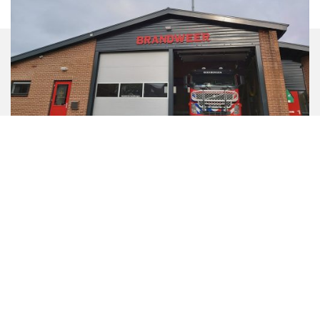
Brandweer Beekbergen
KANTOREN EN GEBOUWEN
De oude brandweerkazerne in Beekbergen moest
gerenoveerd en uitgebreid worden met douches en
een kantoorruimte. Aan Hollander Techniek de taak
om de elektrotechnische- en werktuigbouwkundige
installaties uit te voeren.