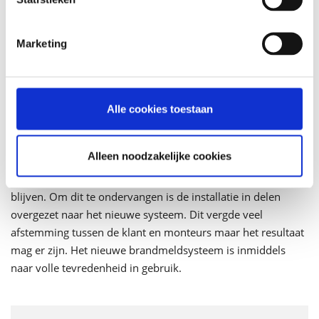
sneller de plaatst van de melding bepalen en daar adequaat
op handelen. Ook is door de plaatsing van het nieuwe
Marketing
systeem het aantal keren dat er nodeloos alarm wordt
geslagen teruggedrongen. Farm Dairy is met dit nieuwe
brandmeldsysteem klaar voor de toekomst.
Alle cookies toestaan
Continuïteit
Een bijzonder aandachtspunt tijdens de vervanging was de
Alleen noodzakelijke cookies
continuïteit. Het oude brandmeldsysteem kon niet zomaar
even vervangen worden, deze moest namelijk in bedrijf
blijven. Om dit te ondervangen is de installatie in delen
overgezet naar het nieuwe systeem. Dit vergde veel
afstemming tussen de klant en monteurs maar het resultaat
mag er zijn. Het nieuwe brandmeldsysteem is inmiddels
naar volle tevredenheid in gebruik.