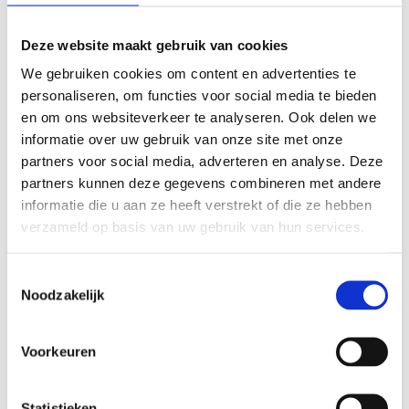
het brandmeldsysteem
Deze website maakt gebruik van cookies
Nodeloos of vals alarm, het was een bekend probleem bij
We gebruiken cookies om content en advertenties te
Farm Dairy in Lelystad, één van de modernste en
personaliseren, om functies voor social media te bieden
nieuwste zuivelfabrieken in Nederland. Enkele jaren
en om ons websiteverkeer te analyseren. Ook delen we
geleden heeft Hollander Techniek in de uitbouw een
informatie over uw gebruik van onze site met onze
brandmeldsysteem van Siemens toegepast, in de
partners voor social media, adverteren en analyse. Deze
oudbouw is toen het bestaande systeem gehandhaafd.
partners kunnen deze gegevens combineren met andere
Dit oude systeem gaf regelmatig nodeloos alarm
informatie die u aan ze heeft verstrekt of die ze hebben
waardoor de gehele fabriek ontruimt moest worden.
verzameld op basis van uw gebruik van hun services.
Daarnaast konden ze door de beperkingen van het oude
systeem moeilijk bepalen waar de brandmelding
Toestemmingsselectie
vandaan kwam. Tijd voor vernieuwing dus!
Noodzakelijk
Klaar voor de toekomst
Voorkeuren
In de oudbouw hebben we net als in de nieuwbouw het
brandmeldsysteem van Siemens toegepast. Doordat dit een
geadresseerd systeem is, kan men bij een brandmelding
Statistieken