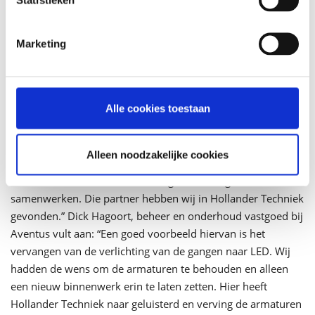
brandmeldinstallaties tot energiebesparende maatregelen.
Eigenlijk alles wat bijdraagt aan het creëren en onderhouden
Marketing
van die veilige omgeving.”
Een partner die denkt in oplossingen
Alle cookies toestaan
De samenwerking tussen Aventus en Hollander Techniek
gaat verder dan alleen onderhoud en uitvoer. Bert: “Wij
waren niet op zoek naar een installateur, maar naar een
Alleen noodzakelijke cookies
partner. Een partij die meedenkt, advies geeft, luistert naar
onze wensen en waarmee we in goed overleg kunnen
samenwerken. Die partner hebben wij in Hollander Techniek
gevonden.” Dick Hagoort, beheer en onderhoud vastgoed bij
Aventus vult aan: “Een goed voorbeeld hiervan is het
vervangen van de verlichting van de gangen naar LED. Wij
hadden de wens om de armaturen te behouden en alleen
een nieuw binnenwerk erin te laten zetten. Hier heeft
Hollander Techniek naar geluisterd en verving de armaturen