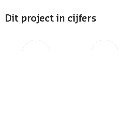
Dit project in cijfers
1000
200
medewerkers
opleidingen
+
10
jaar samenwerking