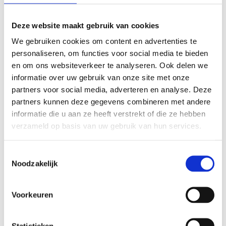
aantal jaar geleden toen Aventus op zoek was naar een
partner voor het plaatsen en onderhouden van hun
Deze website maakt gebruik van cookies
elektrotechnische- en brandmeldinstallaties. Inmiddels is
We gebruiken cookies om content en advertenties te
de samenwerking weer met twee jaar verlengd. Waarom
personaliseren, om functies voor social media te bieden
het zo goed klikt? Dat vragen we aan Bert Simon en Dick
en om ons websiteverkeer te analyseren. Ook delen we
Hagoort van Aventus.
informatie over uw gebruik van onze site met onze
partners voor social media, adverteren en analyse. Deze
Een stabiele en veilige leeromgeving
partners kunnen deze gegevens combineren met andere
Werken en leren in een stabiele en veilige omgeving, dat is
informatie die u aan ze heeft verstrekt of die ze hebben
het allerbelangrijkste voor Aventus. Een plek waar
verzameld op basis van uw gebruik van hun services.
elektronica goed werkt, waar iedereen op een brandalarm
kan vertrouwen en kan werken in een schoon
Toestemmingsselectie
binnenklimaat. Bert Simon, adviseur bedrijfsvoering bij
Noodzakelijk
Aventus vertelt: “Om die veilige en stabiele leeromgeving te
bieden aan onze leerlingen en medewerkers, werken wij al
Voorkeuren
jaren samen met Hollander Techniek. Zij voeren bij ons een
breed palet aan preventieve en correctieve werkzaamheden
uit. Van het onderhouden van de elektrotechnische- en
Statistieken