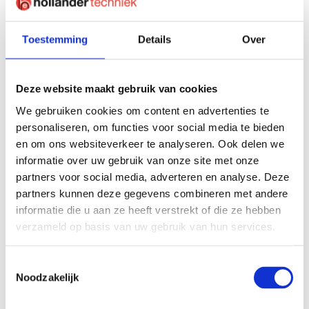
probleem voor Hollander Techniek. De afgelopen jaren
hebben wij al vele multidisciplinaire technische
Toestemming
Details
Over
deelprojecten voor ESA mogen uitvoeren. Het meest
recente project was gericht op aanpassingen van de
middenspanningsinstallatie waarbij Hollander Techniek
Deze website maakt gebruik van cookies
betrokken was van voorbereiding tot uitvoering. En ook
We gebruiken cookies om content en advertenties te
na oplevering bleef Hollander Techniek aangesloten.
personaliseren, om functies voor social media te bieden
Aanpassen en uitbreiden van de
en om ons websiteverkeer te analyseren. Ook delen we
middenspanningsinstallatie
informatie over uw gebruik van onze site met onze
partners voor social media, adverteren en analyse. Deze
De vraag naar elektrisch vermogen bleef groeien bij ESA.
partners kunnen deze gegevens combineren met andere
Hierdoor was het noodzakelijk om een verzwaring van de
informatie die u aan ze heeft verstrekt of die ze hebben
netaansluiting bij netbeheerder Liander aan te vragen. De
verzameld op basis van uw gebruik van hun services.
hele middenspanningsinstallatie moest aangepast en
uitgebreid worden. Er is onder andere een inkoopstation
Toestemmingsselectie
met een inkoopverdeler door Hollander Techniek geleverd
Noodzakelijk
en geplaatst volgens de specificaties van de netbeheerder.
Daarnaast zijn drie nieuwe transformatoren (trafo’s) – twee