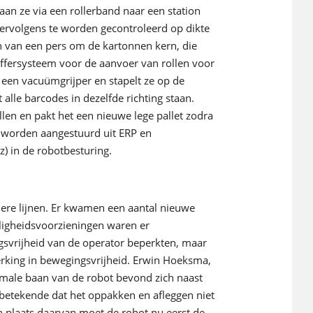
an ze via een rollerband naar een station
ervolgens te worden gecontroleerd op dikte
en van een pers om de kartonnen kern, die
 buffersysteem voor de aanvoer van rollen voor
t een vacuümgrijper en stapelt ze op de
 alle barcodes in dezelfde richting staan.
len en pakt het een nieuwe lege pallet zodra
n worden aangestuurd uit ERP en
z) in de robotbesturing.
ndere lijnen. Er kwamen een aantal nieuwe
iligheidsvoorzieningen waren er
svrijheid van de operator beperkten, maar
rking in bewegingsvrijheid. Erwin Hoeksma,
timale baan van de robot bevond zich naast
 betekende dat het oppakken en afleggen niet
n plaats daarvan moet de robot nu eerst de