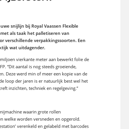
we snijlijn bij Royal Vaassen Flexible
 met als taak het palletiseren van
or verschillende verpakkingssoorten. Een
tijk wat uitdagender.
0 miljoen vierkante meter aan bewerkt folie de
VFP. “Dit aantal is nog steeds groeiende,
wen. Deze werd min of meer een kopie van de
e loop der jaren is er natuurlijk best wel het
eft inzichten, techniek en regelgeving.”
nijmachine waarin grote rollen
en welke worden versneden en opgerold.
testation’ verenkeld en gelabeld met barcodes