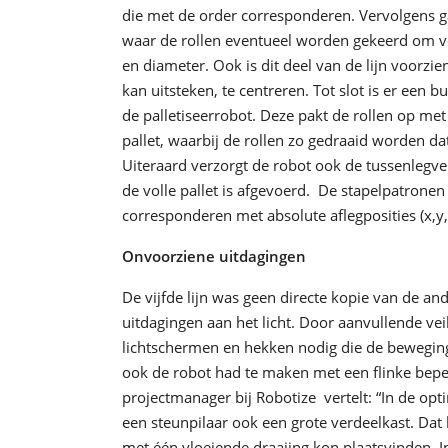
die met de order corresponderen. Vervolgens ga
waar de rollen eventueel worden gekeerd om v
en diameter. Ook is dit deel van de lijn voorzi
kan uitsteken, te centreren. Tot slot is er een
de palletiseerrobot. Deze pakt de rollen op me
pallet, waarbij de rollen zo gedraaid worden dat
Uiteraard verzorgt de robot ook de tussenlegvel
de volle pallet is afgevoerd. De stapelpatrone
corresponderen met absolute aflegposities (x,y,
Onvoorziene uitdagingen
De vijfde lijn was geen directe kopie van de a
uitdagingen aan het licht. Door aanvullende ve
lichtschermen en hekken nodig die de beweging
ook de robot had te maken met een flinke bepe
projectmanager bij Robotize vertelt: “In de op
een steunpilaar ook een grote verdeelkast. Dat
met één vloeiende draaiing kon plaatsvinden. I